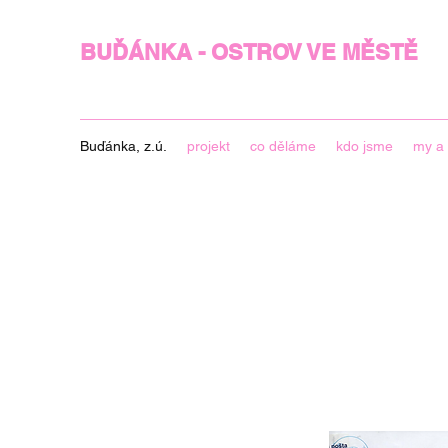
BUĎÁNKA - OSTROV VE MĚSTĚ
Buďánka, z.ú.
projekt
co děláme
kdo jsme
my a 