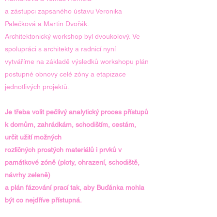
a zástupci zapsaného ústavu Veronika
Palečková a Martin Dvořák.
Architektonický workshop byl dvoukolový. Ve
spolupráci s architekty a radnicí nyní
vytváříme na základě výsledků workshopu plán
postupné obnovy celé zóny a etapizace
jednotlivých projektů.
Je třeba volit pečlivý analytický proces přístupů
k domům, zahrádkám, schodištím, cestám,
určit užití možných
rozličných prostých materiálů i prvků v
památkové zóně (ploty, ohrazení, schodiště,
návrhy zeleně)
a plán fázování prací tak, aby Buďánka mohla
být co nejdříve přístupná.