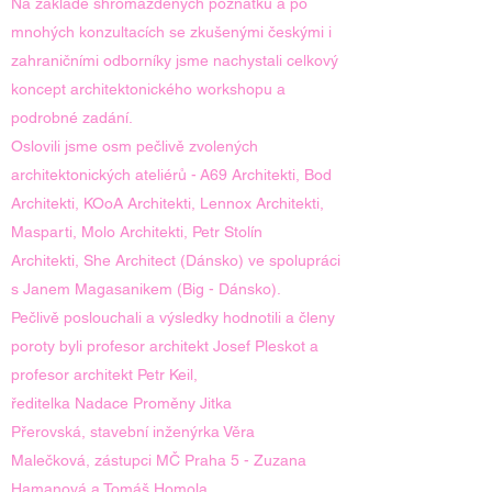
Na základě shromážděných poznatků a po
mnohých konzultacích se zkušenými českými i
zahraničními odborníky jsme nachystali celkový
koncept architektonického workshopu a
podrobné zadání.
Oslovili jsme osm pečlivě zvolených
architektonických ateliérů - A69 Architekti, Bod
Architekti, KOoA Architekti, Lennox Architekti,
Masparti, Molo Architekti, Petr Stolín
Architekti, She Architect (Dánsko) ve spolupráci
s Janem Magasanikem (Big - Dánsko).
Pečlivě poslouchali a výsledky hodnotili a členy
poroty byli profesor architekt Josef Pleskot a
profesor architekt Petr Keil,
ředitelka Nadace Proměny Jitka
Přerovská, stavební inženýrka Věra
Malečková, zástupci MČ Praha 5 - Zuzana
Hamanová a Tomáš Homola