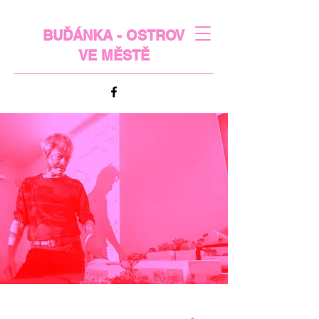
BUĎÁNKA - OSTROV
VE MĚSTĚ