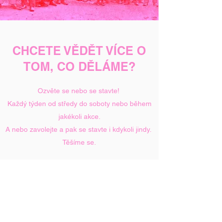
CHCETE VĚDĚT VÍCE O
TOM, CO DĚLÁME?
Ozvěte se nebo se stavte!
Každý týden od středy do soboty nebo během
jakékoli akce.
A nebo zavolejte a pak se stavte i kdykoli jindy.
Těšíme se.
Buďánka - Koloniál - Nad Zámečnicí 3333/10,
Praha 5, 15000
budankaprahaostrov@gmail.com