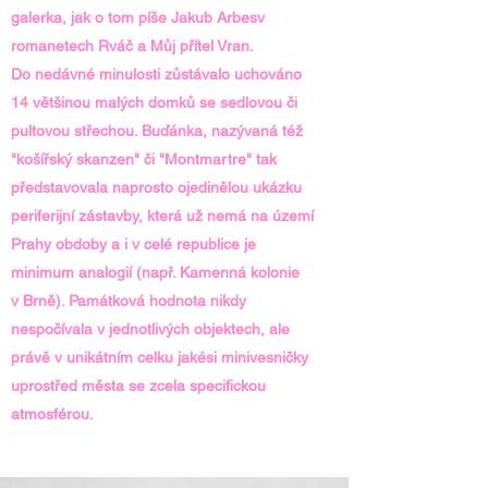
galerka, jak o tom píše Jakub Arbesv
romanetech Rváč a Můj přítel Vran.
Do nedávné minulosti zůstávalo uchováno
14 většinou malých domků se sedlovou či
pultovou střechou. Buďánka, nazývaná též
"košířský skanzen" či "Montmartre" tak
představovala naprosto ojedinělou ukázku
periferijní zástavby, která už nemá na území
Prahy obdoby a i v celé republice je
minimum analogií (např. Kamenná kolonie
v Brně). Památková hodnota nikdy
nespočívala v jednotlivých objektech, ale
právě v unikátním celku jakési minivesničky
uprostřed města se zcela specifickou
atmosférou.