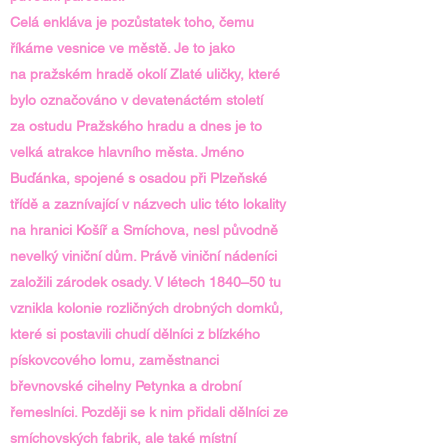
Celá enkláva je pozůstatek toho, čemu
říkáme vesnice ve městě. Je to jako
na pražském hradě okolí Zlaté uličky, které
bylo označováno v devatenáctém století
za ostudu Pražského hradu a dnes je to
velká atrakce hlavního města. Jméno
Buďánka, spojené s osadou při Plzeňské
třídě a zaznívající v názvech ulic této lokality
na hranici Košíř a Smíchova, nesl původně
nevelký viniční dům. Právě viniční nádeníci
založili zárodek osady. V létech 1840–50 tu
vznikla kolonie rozličných drobných domků,
které si postavili chudí dělníci z blízkého
pískovcového lomu, zaměstnanci
břevnovské cihelny Petynka a drobní
řemeslníci. Později se k nim přidali dělníci ze
smíchovských fabrik, ale také místní