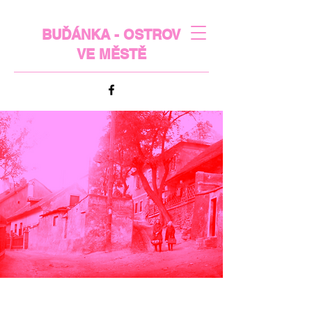
BUĎÁNKA - OSTROV
VE MĚSTĚ