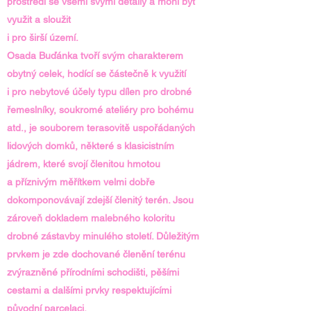
prostředí se všemi svými detaily a mohl být
využit a sloužit
i pro širší území.
Osada Buďánka tvoří svým charakterem
obytný celek, hodící se částečně k využití
i pro nebytové účely typu dílen pro drobné
řemeslníky, soukromé ateliéry pro bohému
atd., je souborem terasovitě uspořádaných
lidových domků, některé s klasicistním
jádrem, které svojí členitou hmotou
a příznivým měřítkem velmi dobře
dokomponovávají zdejší členitý terén. Jsou
zároveň dokladem malebného koloritu
drobné zástavby minulého století. Důležitým
prvkem je zde dochované členění terénu
zvýrazněné přírodními schodišti, pěšími
cestami a dalšími prvky respektujícími
původní parcelaci.