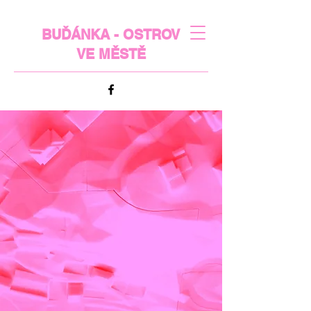
BUĎÁNKA - OSTROV
VE MĚSTĚ