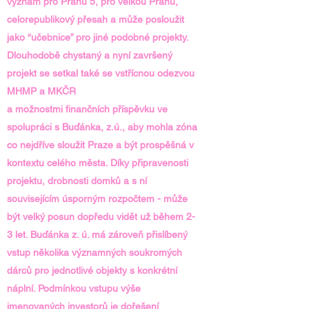
význam pro Prahu 5, pro velkou Prahu,
celorepublikový přesah a může posloužit
jako “učebnice” pro jiné podobné projekty.
Dlouhodobě chystaný a nyní završený
projekt se setkal také se vstřícnou odezvou
MHMP a MKČR
a možnostmi finančních příspěvku ve
spolupráci s Buďánka, z.ú., aby mohla zóna
co nejdříve sloužit Praze a být prospěšná v
kontextu celého města. Díky připravenosti
projektu, drobnosti domků a s ní
souvisejícím úsporným rozpočtem - může
být velký posun dopředu vidět už během 2-
3 let. Buďánka z. ú. má zároveň přislíbený
vstup několika významných soukromých
dárců pro jednotlivé objekty s konkrétní
náplní. Podmínkou vstupu výše
jmenovaných investorů je dořešení